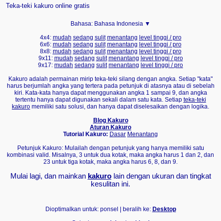
Teka-teki kakuro online gratis
Bahasa:
Bahasa Indonesia ▼
4x4:
mudah
sedang
sulit
menantang
level tinggi / pro
6x6:
mudah
sedang
sulit
menantang
level tinggi / pro
8x8:
mudah
sedang
sulit
menantang
level tinggi / pro
9x11:
mudah
sedang
sulit
menantang
level tinggi / pro
9x17:
mudah
sedang
sulit
menantang
level tinggi / pro
Kakuro adalah permainan mirip teka-teki silang dengan angka. Setiap "kata"
harus berjumlah angka yang tertera pada petunjuk di atasnya atau di sebelah
kiri. Kata-kata hanya dapat menggunakan angka 1 sampai 9, dan angka
tertentu hanya dapat digunakan sekali dalam satu kata. Setiap
teka-teki
kakuro
memiliki satu solusi, dan hanya dapat diselesaikan dengan logika.
Blog Kakuro
Aturan Kakuro
Tutorial Kakuro:
Dasar
Menantang
Petunjuk Kakuro: Mulailah dengan petunjuk yang hanya memiliki satu
kombinasi valid. Misalnya, 3 untuk dua kotak, maka angka harus 1 dan 2, dan
23 untuk tiga kotak, maka angka harus 6, 8, dan 9.
Mulai lagi, dan mainkan
kakuro
lain dengan ukuran dan tingkat
kesulitan ini.
Dioptimalkan untuk: ponsel | beralih ke:
Desktop